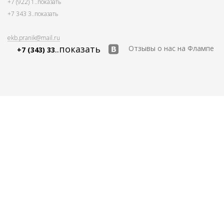
+7 (922) 1
..показать
+7 343 3
..показать
ekb.pranik@mail.ru
..показать
Отзывы о нас на Флампе
+7 (343) 33