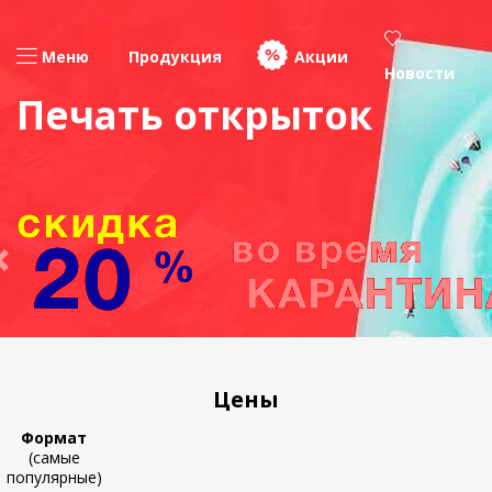
Меню
Продукция
Акции
Новости
Печать
открыток
Previous
Цены
Формат
(самые
популярные)