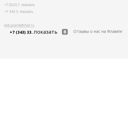
+7 (922) 1
..показать
+7 343 3
..показать
ekb.pranik@mail.ru
..показать
Отзывы о нас на Флампе
+7 (343) 33