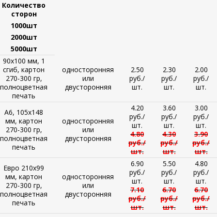
Количество
сторон
1000шт
2000шт
5000шт
90х100 мм, 1
сгиб, картон
односторонняя
2.50
2.30
2.00
270-300 гр,
или
руб./
руб./
руб./
полноцветная
двусторонняя
шт.
шт.
шт.
печать
4.20
3.60
3.00
А6, 105х148
руб./
руб./
руб./
мм, картон
односторонняя
шт.
шт.
шт.
270-300 гр,
или
4.80
4.30
3.90
полноцветная
двусторонняя
руб./
руб./
руб./
печать
шт.
шт.
шт.
6.90
5.50
4.80
Евро 210х99
руб./
руб./
руб./
мм, картон
односторонняя
шт.
шт.
шт.
270-300 гр,
или
7.10
6.70
6.70
полноцветная
двусторонняя
руб./
руб./
руб./
печать
шт.
шт.
шт.