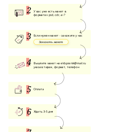
У вас уже есть макет в
форматах psd, cdr, ai ?
Если нужен макет - закажите у нас
Заказать макет
Вышлите макет на
ekb.pranik@mail.ru
указав тираж, формат, телефон
Оплата
Ждать 3-5 дня