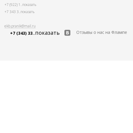
+7 (922) 1
..показать
+7 343 3
..показать
ekb.pranik@mail.ru
..показать
Отзывы о нас на Флампе
+7 (343) 33