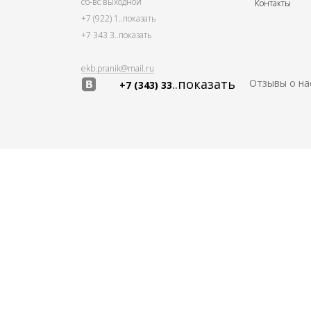
сб-вс выходной
Контакты
+7 (922) 1
..показать
+7 343 3
..показать
ekb.pranik@mail.ru
..показать
Отзывы о на
+7 (343) 33