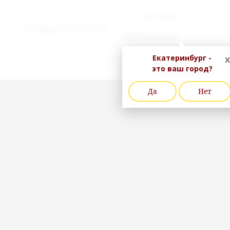
Ваш город
..показать
+7 (343) 3
Екатеринбург
Екатеринбург -
x
это ваш город?
Да
Нет