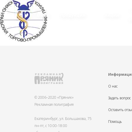
Меню
Продукция
Акции
Н
Информаци
О нас
© 2006–2020 «Пряник»
Задать вопрос
Рекламная полиграфия
Оставить отз
Екатеринбург, ул. Большакова, 75
Помощь
пн-пт, с 10:00-18:00