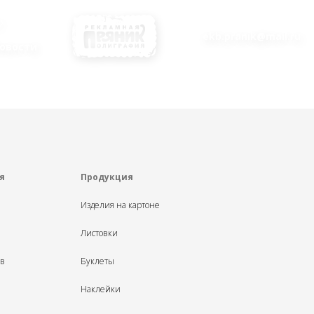
ekb.pranik@mail.ru
овости
я
Продукция
Изделия на картоне
Листовки
ыв
Буклеты
Наклейки