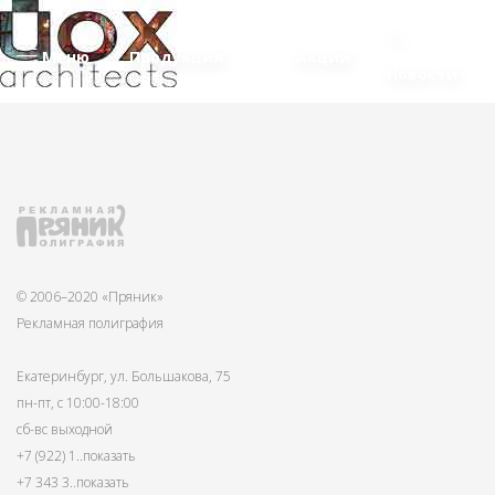
Меню
Продукция
Акции
Новости
© 2006–2020 «Пряник»
Рекламная полиграфия
Екатеринбург, ул. Большакова, 75
пн-пт, с 10:00-18:00
сб-вс выходной
+7 (922) 1
..показать
+7 343 3
..показать