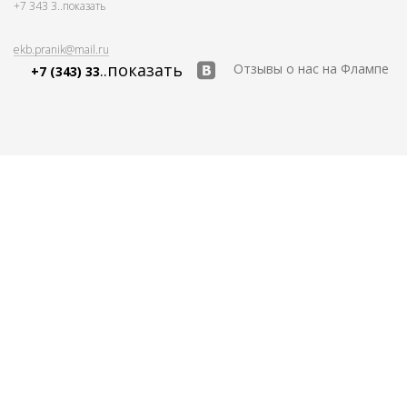
+7 343 3
..показать
ekb.pranik@mail.ru
..показать
Отзывы о нас на Флампе
+7 (343) 33