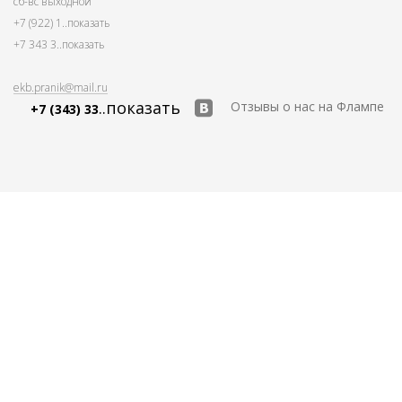
сб-вс выходной
+7 (922) 1
..показать
+7 343 3
..показать
ekb.pranik@mail.ru
..показать
Отзывы о нас на Флампе
+7 (343) 33