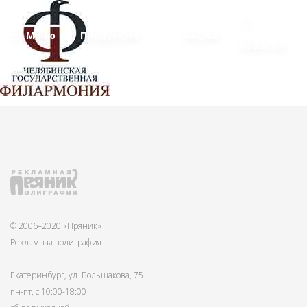
Меню
Продукция
Акции
Новости
© 2006–2020 «Пряник»
Рекламная полиграфия
Екатеринбург, ул. Большакова, 75
пн-пт, с 10:00-18:00