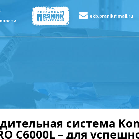
ekb.pranik@mail.ru
овости
дительная система Koni
RO C6000L – для успешн