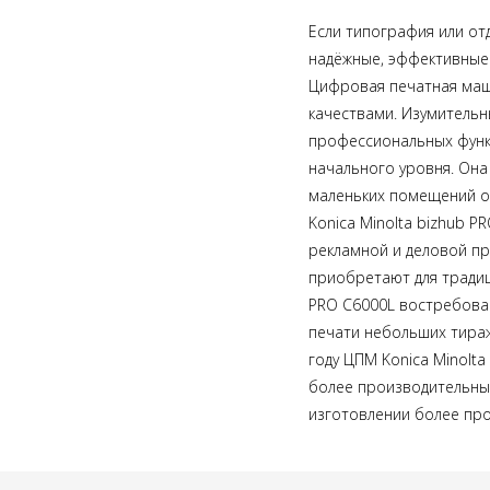
Если
типография или от
надёжные, эффективные
Цифровая печатная маши
качествами. Изумитель
профессиональных функц
начального уровня. Она
маленьких помещений от
Konica Minolta bizhub 
рекламной и деловой про
приобретают для тради
PRO C6000L востребован
печати небольших тираж
году ЦПМ Konica Minolt
более производительные
изготовлении более про