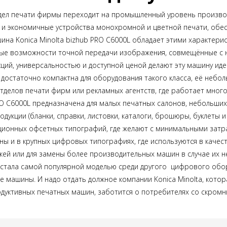
дел печати фирмы переходит на промышленный уровень произво
 и экономичные устройства монохромной и цветной печати, обес
на Konica Minolta bizhub PRO C6000L обладает этими характер
ные возможности точной передачи изображения, совмещённые с 
ий, универсальностью и доступной ценой делают эту машину ид
 достаточно компактна для оборудования такого класса, её небо
делов печати фирм или рекламных агентств, где работает много
PRO C6000L предназначена для малых печатных салонов, небольши
дукции (бланки, справки,
листовки
, каталоги,
брошюры
, буклеты 
ционных офсетных типографий, где желают с минимальными затр
ы и в крупных цифровых типографиях, где используются в качес
ей или для замены более производительных машин в случае их н
a стала самой популярной моделью среди другого цифрового обо
 машины. И надо отдать должное компании Konica Minolta, котор
дуктивных печатных машин, заботится о потребителях со скром