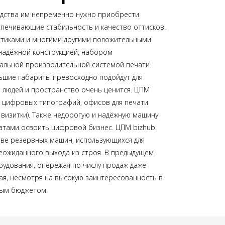
дства им непременно нужно приобрести
печивающие стабильность и качество оттисков.
истиками и многими другими положительными
надёжной конструкцией, набором
еальной производительной системой печати
льшие габариты превосходно подойдут для
 людей и пространство очень ценится. ЦПМ
х цифровых типографий, офисов для печати
и визитки). Также недорогую и надёжную машину
атами освоить цифровой бизнес. ЦПМ bizhub
тве резервных машин, использующихся для
еожиданного выхода из строя. В предыдущем
рудования, опережая по числу продаж даже
ая, несмотря на высокую заинтересованность в
ным бюджетом.