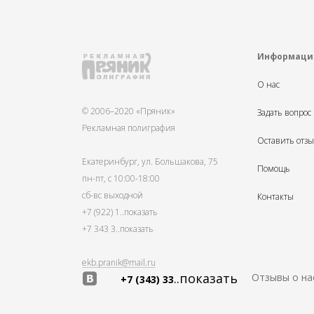
Информаци
О нас
© 2006–2020 «Пряник»
Задать вопрос
Рекламная полиграфия
Оставить отз
Екатеринбург, ул. Большакова, 75
Помощь
пн-пт, с 10:00-18:00
сб-вс выходной
Контакты
+7 (922) 1
..показать
+7 343 3
..показать
ekb.pranik@mail.ru
..показать
Отзывы о на
+7 (343) 33