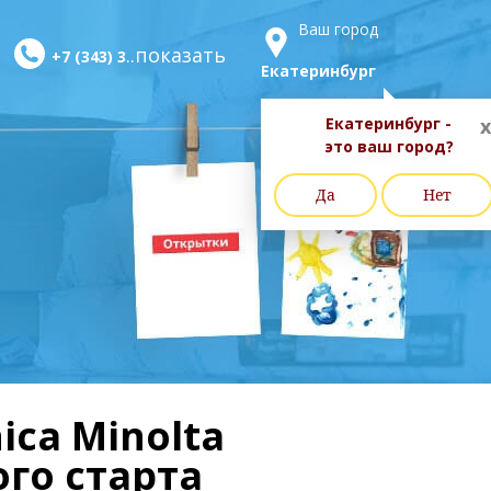
Ваш город
..показать
+7 (343) 3
Екатеринбург
Екатеринбург -
x
это ваш город?
Да
Нет
ca Minolta
ого старта