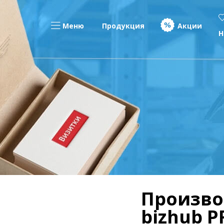
Меню
Продукция
Акции
Н
Произво
bizhub P