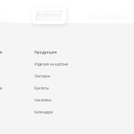
ekb.pranik@mail.ru
овости
я
Продукция
Изделия на картоне
Листовки
ыв
Буклеты
Наклейки
Календари