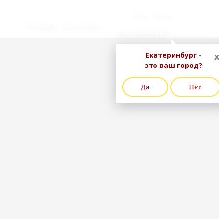
Ваш город
..показать
+7 (343) 3
Екатеринбург
Екатеринбург -
x
это ваш город?
Да
Нет