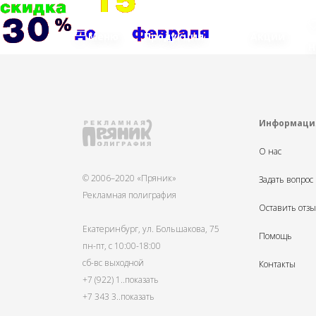
Меню
Продукция
Акции
Н
Информаци
О нас
© 2006–2020 «Пряник»
Задать вопрос
Рекламная полиграфия
Оставить отз
Екатеринбург, ул. Большакова, 75
Помощь
пн-пт, с 10:00-18:00
сб-вс выходной
Контакты
+7 (922) 1
..показать
+7 343 3
..показать