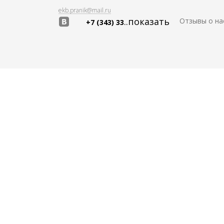
ekb.pranik@mail.ru
..показать
Отзывы о на
+7 (343) 33