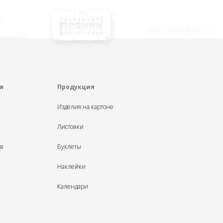
ekb.pranik@mail.ru
овости
я
Продукция
Изделия на картоне
Листовки
ыв
Буклеты
Наклейки
Календари