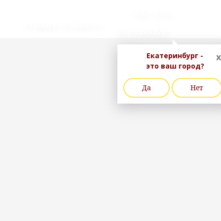
Ваш город
..показать
+7 (343) 3
Екатеринбург
Екатеринбург -
x
это ваш город?
Да
Нет