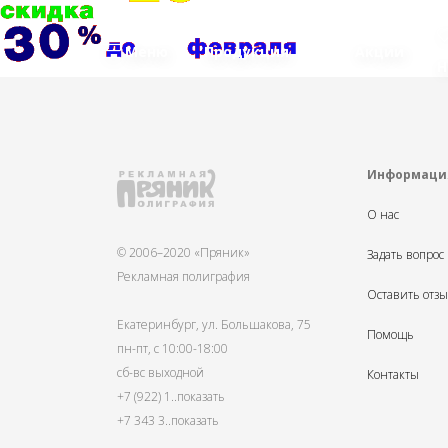
Меню
Продукция
Акции
Н
Информаци
О нас
© 2006–2020 «Пряник»
Задать вопрос
Рекламная полиграфия
Оставить отз
Екатеринбург, ул. Большакова, 75
Помощь
пн-пт, с 10:00-18:00
сб-вс выходной
Контакты
+7 (922) 1
..показать
+7 343 3
..показать