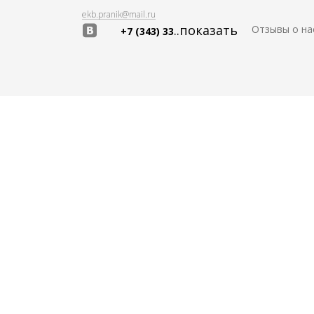
ekb.pranik@mail.ru
..показать
Отзывы о на
+7 (343) 33