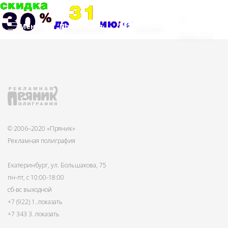
Меню
Продукция
Акции
Новости
© 2006–2020 «Пряник»
Рекламная полиграфия
Екатеринбург, ул. Большакова, 75
пн-пт, с 10:00-18:00
сб-вс выходной
+7 (922) 1
..показать
+7 343 3
..показать