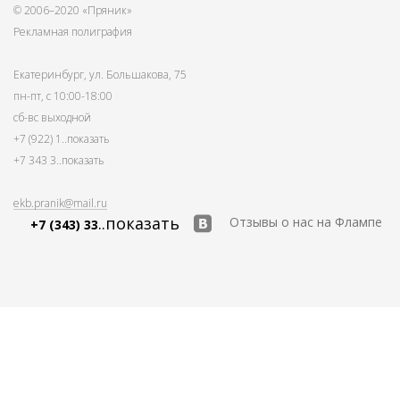
© 2006–2020 «Пряник»
Рекламная полиграфия
Екатеринбург, ул. Большакова, 75
пн-пт, с 10:00-18:00
сб-вс выходной
+7 (922) 1
..показать
+7 343 3
..показать
ekb.pranik@mail.ru
..показать
Отзывы о нас на Флампе
+7 (343) 33