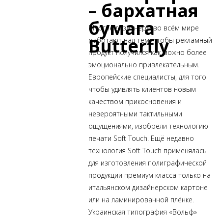
– бархатная
бумага
Многие
дизайнеры во всём мире
Butterfly
работают над тем, чтобы рекламный
продукт получился как можно более
эмоционально привлекательным.
Европейские специалисты, для того
чтобы удивлять клиентов новым
качеством прикосновения и
невероятными тактильными
ощущениями, изобрели технологию
печати Soft Touch. Ещё недавно
технология Soft Touch применялась
для изготовления полиграфической
продукции премиум класса только на
итальянском дизайнерском картоне
или на ламинированной плёнке.
Украинская типография «Вольф»