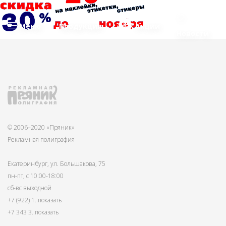
Меню
Продукция
Акции
Новости
© 2006–2020 «Пряник»
Рекламная полиграфия
Екатеринбург, ул. Большакова, 75
пн-пт, с 10:00-18:00
сб-вс выходной
+7 (922) 1
..показать
+7 343 3
..показать