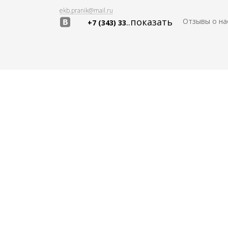
ekb.pranik@mail.ru
..показать
Отзывы о на
+7 (343) 33