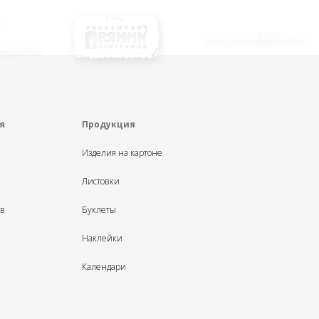
ekb.pranik@mail.ru
овости
я
Продукция
Изделия на картоне
Листовки
ыв
Буклеты
Наклейки
Календари