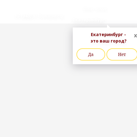
Ваш город
..показать
+7 (343) 3
Екатеринбург
Екатеринбург -
x
это ваш город?
Да
Нет