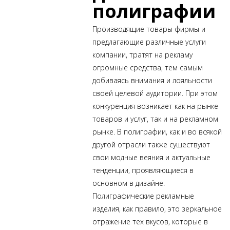
полиграфии
Производящие
товары фирмы и
предлагающие различные услуги
компании, тратят на рекламу
огромные средства, тем самым
добиваясь внимания и лояльности
своей целевой аудитории. При этом
конкуренция возникает как на рынке
товаров и услуг, так и на рекламном
рынке. В полиграфии, как и во всякой
другой отрасли также существуют
свои модные веяния и актуальные
тенденции, проявляющиеся в
основном в дизайне.
Полиграфические рекламные
изделия, как правило, это зеркальное
отражение тех вкусов, которые в