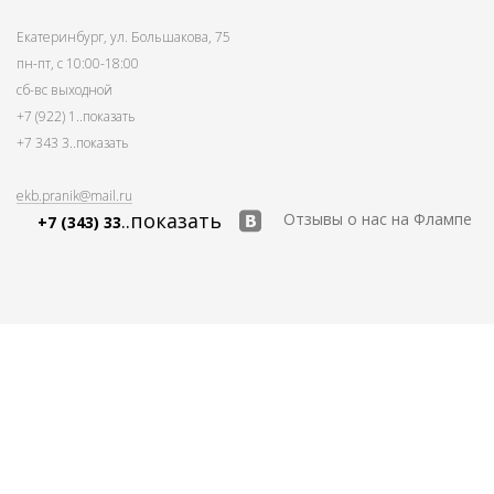
Екатеринбург, ул. Большакова, 75
пн-пт, с 10:00-18:00
сб-вс выходной
+7 (922) 1
..показать
+7 343 3
..показать
ekb.pranik@mail.ru
..показать
Отзывы о нас на Флампе
+7 (343) 33