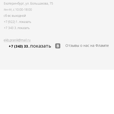
Екатеринбург, ул. Большакова, 75
пн-пт, с 10:00-18:00
сб-вс выходной
+7 (922) 1
..показать
+7 343 3
..показать
ekb.pranik@mail.ru
..показать
Отзывы о нас на Флампе
+7 (343) 33