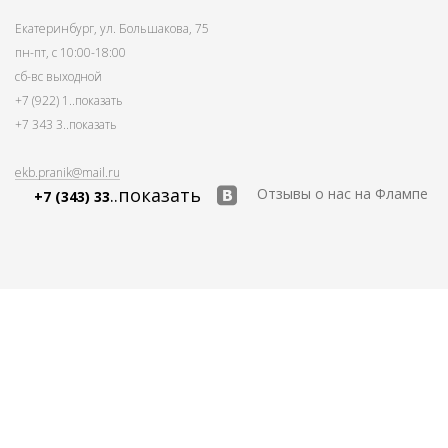
Екатеринбург, ул. Большакова, 75
пн-пт, с 10:00-18:00
сб-вс выходной
+7 (922) 1
..показать
+7 343 3
..показать
ekb.pranik@mail.ru
..показать
Отзывы о нас на Флампе
+7 (343) 33