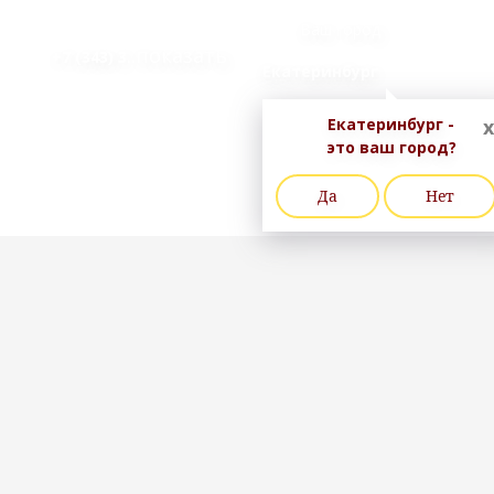
Ваш город
..показать
+7 (343) 3
Екатеринбург
Екатеринбург -
x
это ваш город?
Да
Нет