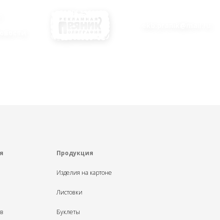
ekb.pranik@mail.ru
овости
я
Продукция
Изделия на картоне
Листовки
ыв
Буклеты