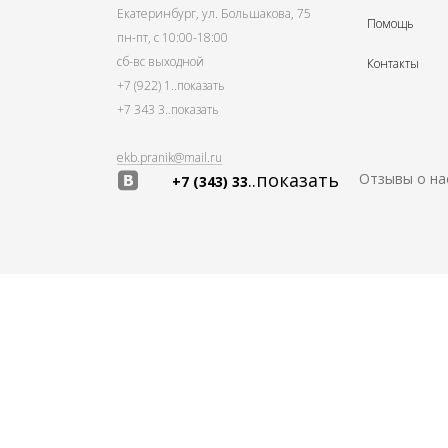
Екатеринбург, ул. Большакова, 75
Помощь
пн-пт, с 10:00-18:00
сб-вс выходной
Контакты
+7 (922) 1
..показать
+7 343 3
..показать
ekb.pranik@mail.ru
..показать
Отзывы о на
+7 (343) 33