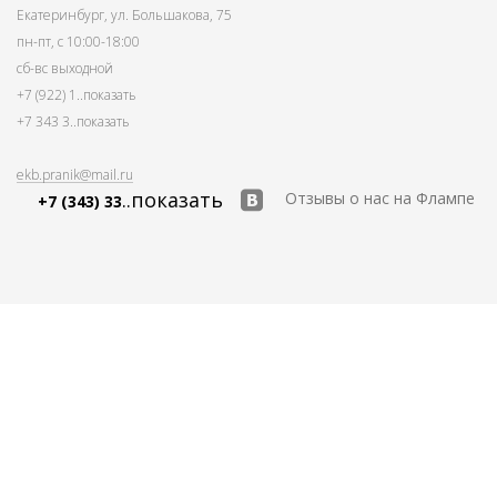
Екатеринбург, ул. Большакова, 75
пн-пт, с 10:00-18:00
сб-вс выходной
+7 (922) 1
..показать
+7 343 3
..показать
ekb.pranik@mail.ru
..показать
Отзывы о нас на Флампе
+7 (343) 33