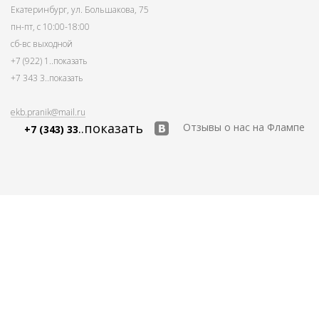
Екатеринбург, ул. Большакова, 75
пн-пт, с 10:00-18:00
сб-вс выходной
+7 (922) 1
..показать
+7 343 3
..показать
ekb.pranik@mail.ru
..показать
Отзывы о нас на Флампе
+7 (343) 33