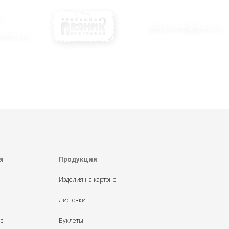
ekb.pranik@mail.ru
овости
я
Продукция
Изделия на картоне
Листовки
ыв
Буклеты