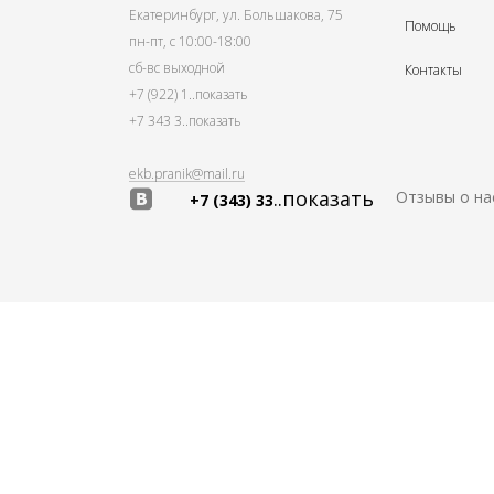
Екатеринбург, ул. Большакова, 75
Помощь
пн-пт, с 10:00-18:00
сб-вс выходной
Контакты
+7 (922) 1
..показать
+7 343 3
..показать
ekb.pranik@mail.ru
..показать
Отзывы о на
+7 (343) 33