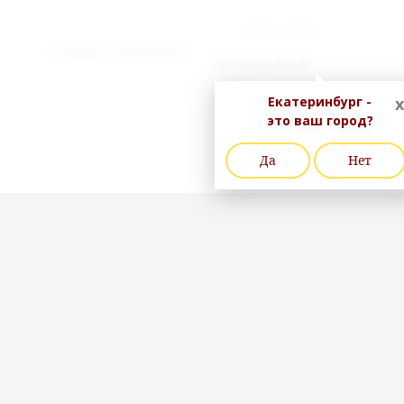
Ваш город
..показать
+7 (343) 3
Екатеринбург
Екатеринбург -
x
это ваш город?
Да
Нет