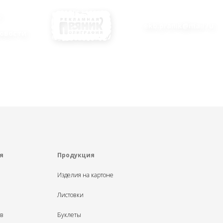
ekb.pranik@mail.ru
овости
я
Продукция
Изделия на картоне
Листовки
ыв
Буклеты