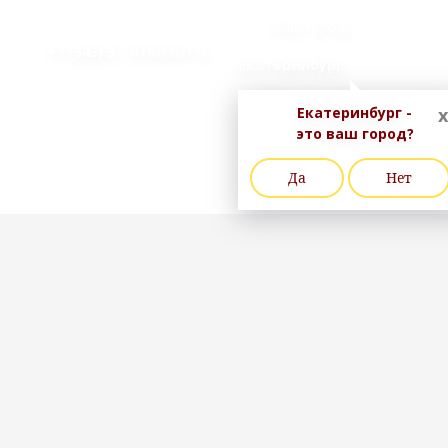
Ваш город
..показать
+7 (343) 3
Екатеринбург
Екатеринбург -
x
это ваш город?
Да
Нет