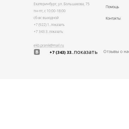
Екатеринбург, ул. Большакова, 75
Помощь
пн-пт, с 10:00-18:00
сб-вс выходной
Контакты
+7 (922) 1
..показать
+7 343 3
..показать
ekb.pranik@mail.ru
..показать
Отзывы о на
+7 (343) 33