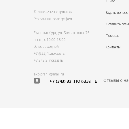
О нас
© 2006–2020 «Пряник»
Задать вопрос
Рекламная полиграфия
Оставить отз
Екатеринбург, ул. Большакова, 75
Помощь
пн-пт, с 10:00-18:00
сб-вс выходной
Контакты
+7 (922) 1
..показать
+7 343 3
..показать
ekb.pranik@mail.ru
..показать
Отзывы о на
+7 (343) 33