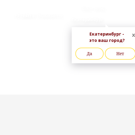
Ваш город
..показать
+7 (343) 3
Екатеринбург
Екатеринбург -
x
это ваш город?
Да
Нет