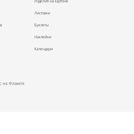
Изделия на картоне
Листовки
ыв
Буклеты
Наклейки
Календари
с на Флампе