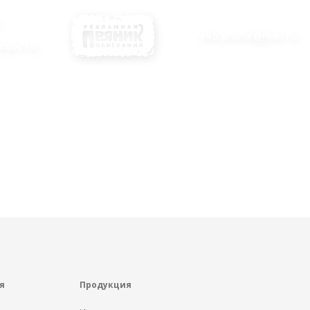
ekb.pranik@mail.ru
овости
я
Продукция