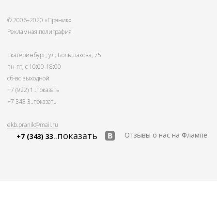
© 2006–2020 «Пряник»
Рекламная полиграфия
Екатеринбург, ул. Большакова, 75
пн-пт, с 10:00-18:00
сб-вс выходной
+7 (922) 1
..показать
+7 343 3
..показать
ekb.pranik@mail.ru
..показать
Отзывы о нас на Флампе
+7 (343) 33