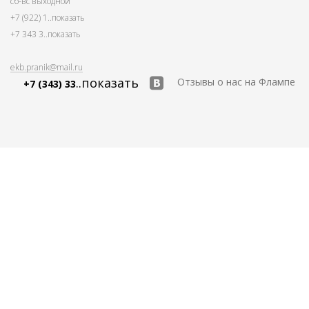
сб-вс выходной
+7 (922) 1
..показать
+7 343 3
..показать
ekb.pranik@mail.ru
..показать
Отзывы о нас на Флампе
+7 (343) 33