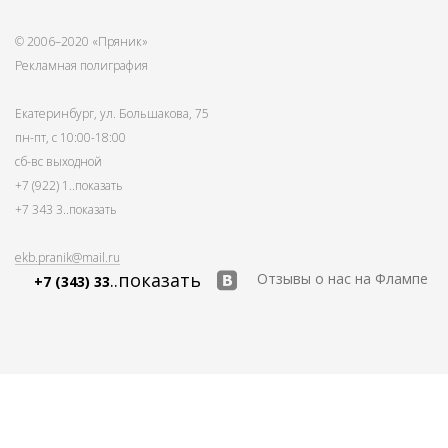
© 2006–2020 «Пряник»
Рекламная полиграфия
Екатеринбург, ул. Большакова, 75
пн-пт, с 10:00-18:00
сб-вс выходной
+7 (922) 1
..показать
+7 343 3
..показать
ekb.pranik@mail.ru
..показать
Отзывы о нас на Флампе
+7 (343) 33