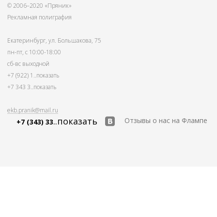
© 2006–2020 «Пряник»
Рекламная полиграфия
Екатеринбург, ул. Большакова, 75
пн-пт, с 10:00-18:00
сб-вс выходной
+7 (922) 1
..показать
+7 343 3
..показать
ekb.pranik@mail.ru
..показать
Отзывы о нас на Флампе
+7 (343) 33