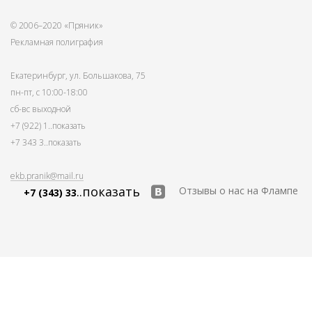
© 2006–2020 «Пряник»
Рекламная полиграфия
Екатеринбург, ул. Большакова, 75
пн-пт, с 10:00-18:00
сб-вс выходной
+7 (922) 1
..показать
+7 343 3
..показать
ekb.pranik@mail.ru
..показать
Отзывы о нас на Флампе
+7 (343) 33