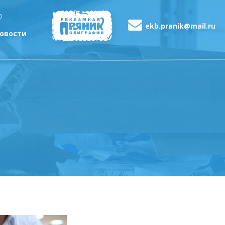
ekb.pranik@mail.ru
овости