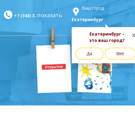
Ваш город
..показать
+7 (343) 3
Екатеринбург
Екатеринбург -
x
это ваш город?
Да
Нет