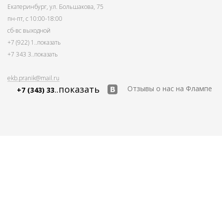
Екатеринбург, ул. Большакова, 75
пн-пт, с 10:00-18:00
сб-вс выходной
+7 (922) 1
..показать
+7 343 3
..показать
ekb.pranik@mail.ru
..показать
Отзывы о нас на Флампе
+7 (343) 33