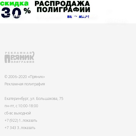
Меню
Продукция
Акции
Новости
© 2006–2020 «Пряник»
Рекламная полиграфия
Екатеринбург, ул. Большакова, 75
пн-пт, с 10:00-18:00
сб-вс выходной
+7 (922) 1
..показать
+7 343 3
..показать