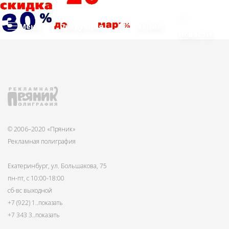
Меню
Продукция
Акции
Новости
© 2006–2020 «Пряник»
Рекламная полиграфия
Екатеринбург, ул. Большакова, 75
пн-пт, с 10:00-18:00
сб-вс выходной
+7 (922) 1
..показать
+7 343 3
..показать