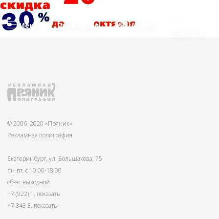
Меню
Продукция
Акции
Новости
© 2006–2020 «Пряник»
Рекламная полиграфия
Екатеринбург, ул. Большакова, 75
пн-пт, с 10:00-18:00
сб-вс выходной
+7 (922) 1
..показать
+7 343 3
..показать